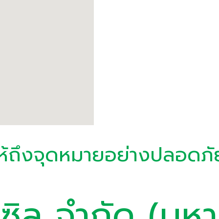
ห้ถึงจุดหมายอย่างปลอดภั
เซิล จำกัด (มห