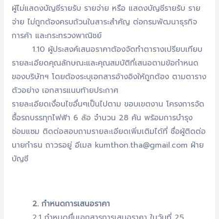
ผู้ไม่แสดงบัญชีรายรับ รายจ่าย หรือ แสดงบัญชีรายรับ ราย
จ่าย ไม่ถูกต้องครบถ้วนในสาระสำคัญ ต่อกรมพัฒนาธุรกิจ
การค้า และกระทรวงพาณิชย์
1.10 ผู้ประสงค์เสนอราคาต้องจัดทำตารางเปรียบเทียบ
รายละเอียดคุณลักษณะและคุณสมบัติที่เสนอตามข้อกำหนด
ของบริษัทฯ โดยต้องระบุเอกสารอ้างอิงให้ถูกต้อง ตามตาราง
ตัวอย่าง เอกสารแนบท้ายประกาศ
รายละเอียดเงื่อนไขอื่นๆเป็นไปตาม ขอบเขตงาน โครงการจัด
ซื้อรถบรรทุกไฟฟ้า 6 ล้อ จำนวน 28 คัน พร้อมการบำรุง
ซ่อมแซม ติดต่อสอบถามรายละเอียดเพิ่มเติมได้ที่ ชื่อผู้ติดต่อ
นายกำธน ถาวรอยู่ อีเมล kumthon.tha@gmail.com ฝ่าย
บัญชี
2. กำหนดการเสนอราคา
2.1 กำหนดยื่นเอกสารการเสนอราคา ในวันที่ 25